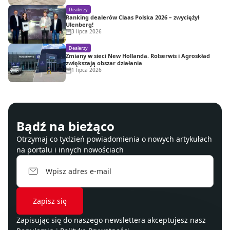
Dealerzy
Ranking dealerów Claas Polska 2026 – zwyciężył
Ulenberg!
3 lipca 2026
Dealerzy
Zmiany w sieci New Hollanda. Rolserwis i Agroskład
zwiększają obszar działania
1 lipca 2026
Bądź na bieżąco
Otrzymaj co tydzień powiadomienia o nowych artykułach
na portalu i innych nowościach
Zapisując się do naszego newslettera akceptujesz nasz