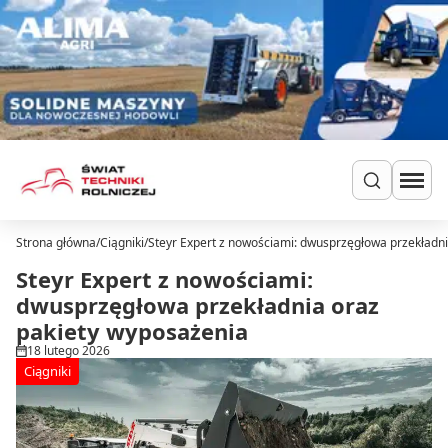
Przejdź do treści
Strona główna
/
Ciągniki
/
Steyr Expert z nowościami: dwusprzęgłowa przekładn
Szukaj
Ciągniki
Steyr Expert z nowościami:
Ładowarki
dwusprzęgłowa przekładnia oraz
Do zielonki
pakiety wyposażenia
Dla hodowców
18 lutego 2026
Uprawa
Ciągniki
Siew i nawożenie
Ochrona i nawadnianie
Transport i przechowywanie