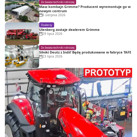
Ze świata techniki rolniczej
Masz kombajn Grimme? Producent wyremontuje go w
nowym centrum
6 sierpnia 2026
Dealerzy
Ulenberg zostaje dealerem Grimme
29 lipca 2026
Ze świata techniki rolniczej
Silniki Deutz z Indii! Będą produkowane w fabryce TAFE
23 lipca 2026