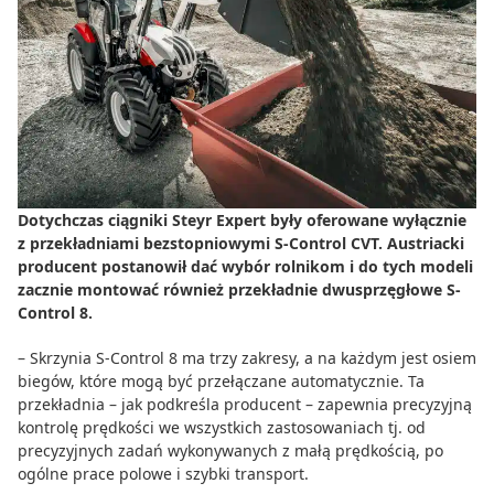
Do zbioru
Rolnictwo precyzyjne
Dealerzy
Ze świata techniki rolniczej
Dotychczas ciągniki Steyr Expert były oferowane wyłącznie
z przekładniami bezstopniowymi S-Control CVT. Austriacki
producent postanowił dać wybór rolnikom i do tych modeli
zacznie montować również przekładnie dwusprzęgłowe S-
Control 8.
– Skrzynia S-Control 8 ma trzy zakresy, a na każdym jest osiem
biegów, które mogą być przełączane automatycznie. Ta
przekładnia – jak podkreśla producent – zapewnia precyzyjną
kontrolę prędkości we wszystkich zastosowaniach tj. od
precyzyjnych zadań wykonywanych z małą prędkością, po
ogólne prace polowe i szybki transport.