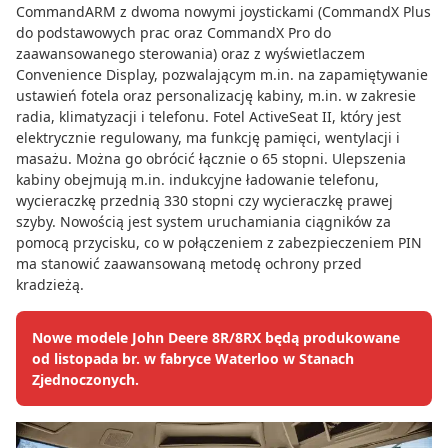
CommandARM z dwoma nowymi joystickami (CommandX Plus
do podstawowych prac oraz CommandX Pro do
zaawansowanego sterowania) oraz z wyświetlaczem
Convenience Display, pozwalającym m.in. na zapamiętywanie
ustawień fotela oraz personalizację kabiny, m.in. w zakresie
radia, klimatyzacji i telefonu. Fotel ActiveSeat II, który jest
elektrycznie regulowany, ma funkcję pamięci, wentylacji i
masażu. Można go obrócić łącznie o 65 stopni. Ulepszenia
kabiny obejmują m.in. indukcyjne ładowanie telefonu,
wycieraczkę przednią 330 stopni czy wycieraczkę prawej
szyby. Nowością jest system uruchamiania ciągników za
pomocą przycisku, co w połączeniem z zabezpieczeniem PIN
ma stanowić zaawansowaną metodę ochrony przed
kradzieżą.
Nowe modele John Deere 8R/8RX będą produkowane
od listopada br. w fabryce Waterloo w Stanach
Zjednoczonych.