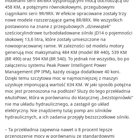
modelami serii 8R/8RX dysponującymi mocą dochodzącą do
458 KM, a potężnymi równokołowymi, przegubowymi
ciągnikami serii 9R/9RX. W efekcie opracowane zostały trzy
nowe modele rozszerzające gamę 8R/8RX. We wszystkich
postawiono na znane z przegubowych „dziewiątek”
sześciocylindrowe turbodoładowane silniki JD14 o pojemności
skokowej 13,6 litra, które zostały umieszczone na
nowoopracowanej ramie. W zależności od modelu motory
generują moc maksymalną 484 KM (model 8R 440), 539 KM
(8R 490) oraz 594 KM (8R 540). To jednak nie wszystko, bo po
załączeniu systemu Peak Power Intelligent Power
Management (PP IPM), każdy osiąga dodatkowe 40 koni.
Dzięki temu szczytowa moc w najmocniejszej z maszyn
uzyskuje imponującą wartość 634 KM. W jaki sposób potężna
moc jest przenoszona na podłoże? Służy do tego przekładnia
eAutoPowr, która w porównaniu do klasycznej „bezstopniówki”
nie ma układu hydraulicznego, a zastąpił go układ
elektryczny. Nie znajdziemy tutaj pomp ani silników
hydraulicznych, a ich zadania przejęły bezszczotkowe silniki.
– Ta przekładnia zapewnia nawet o 8 procent lepsze
przenoszenie mocy w porównaniu ze standardowymi