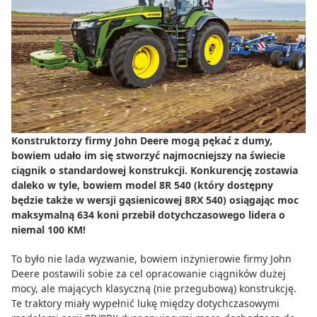
Do zbioru
Rolnictwo precyzyjne
Dealerzy
Ze świata techniki rolniczej
Konstruktorzy firmy John Deere mogą pękać z dumy,
bowiem udało im się stworzyć najmocniejszy na świecie
ciągnik o standardowej konstrukcji. Konkurencję zostawia
daleko w tyle, bowiem model 8R 540 (który dostępny
będzie także w wersji gąsienicowej 8RX 540) osiągając moc
maksymalną 634 koni przebił dotychczasowego lidera o
niemal 100 KM!
To było nie lada wyzwanie, bowiem inżynierowie firmy John
Deere postawili sobie za cel opracowanie ciągników dużej
mocy, ale mających klasyczną (nie przegubową) konstrukcję.
Te traktory miały wypełnić lukę między dotychczasowymi