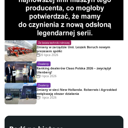
Ze świata techniki rolniczej
Zmiany w zarządzie Unii. Leszek Boruch nowym
prezesem spółki
20 lipca 2026
Dealerzy
Ranking dealerów Claas Polska 2026 – zwyciężył
Ulenberg!
3 lipca 2026
Dealerzy
Zmiany w sieci New Hollanda. Rolserwis i Agroskład
zwiększają obszar działania
1 lipca 2026