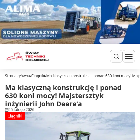
Przejdź do treści
Strona główna
/
Ciągniki
/
Ma klasyczną konstrukcję i ponad 630 koni mocy! Majst
Szukaj
Ciągniki
Ma klasyczną konstrukcję i ponad
Ładowarki
630 koni mocy! Majstersztyk
Do zielonki
inżynierii John Deere’a
Dla hodowców
25 lutego 2026
Uprawa
Ciągniki
Siew i nawożenie
Ochrona i nawadnianie
Transport i przechowywanie