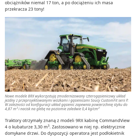
obciążników niemal 17 ton, a po dociążeniu ich masa
przekracza 23 tony!
Nowe modele 8RX wykorzystują zmodernizowany czterogąsienicowy układ
jezdny z przeprojektowanymi wózkami i gąsienicami Soucy CustomFit serii P.
W zależności od konfiguracji układ gąsienic zapewnia powierzchnię styku do
4,87 m² i nacisk na glebę na poziomie zaledwie 0,4 kg/cm²
Traktory otrzymały znaną z modeli 9RX kabinę CommandView
3
4 o kubaturze 3,30 m
. Zastosowano w niej np. elektrycznie
domykane drzwi. Do dyspozycji operatora jest podłokietnik