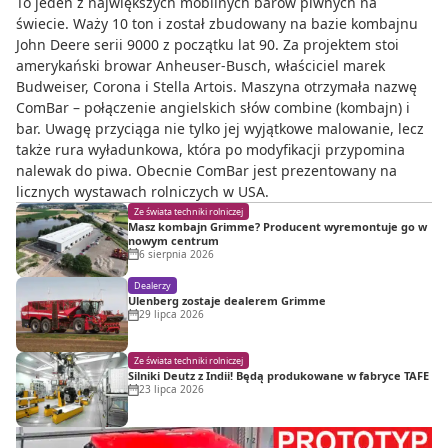
To jeden z największych mobilnych barów piwnych na
świecie. Waży 10 ton i został zbudowany na bazie kombajnu
John Deere serii 9000 z początku lat 90. Za projektem stoi
amerykański browar Anheuser-Busch, właściciel marek
Budweiser, Corona i Stella Artois. Maszyna otrzymała nazwę
ComBar – połączenie angielskich słów combine (kombajn) i
bar. Uwagę przyciąga nie tylko jej wyjątkowe malowanie, lecz
także rura wyładunkowa, która po modyfikacji przypomina
nalewak do piwa. Obecnie ComBar jest prezentowany na
licznych wystawach rolniczych w USA.
Ze świata techniki rolniczej
Masz kombajn Grimme? Producent wyremontuje go w
nowym centrum
6 sierpnia 2026
Dealerzy
Ulenberg zostaje dealerem Grimme
29 lipca 2026
Ze świata techniki rolniczej
Silniki Deutz z Indii! Będą produkowane w fabryce TAFE
23 lipca 2026