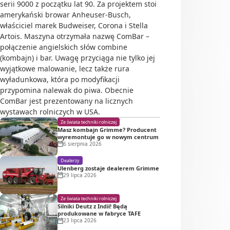
serii 9000 z początku lat 90. Za projektem stoi
amerykański browar Anheuser-Busch,
właściciel marek Budweiser, Corona i Stella
Artois. Maszyna otrzymała nazwę ComBar –
połączenie angielskich słów combine
(kombajn) i bar. Uwagę przyciąga nie tylko jej
wyjątkowe malowanie, lecz także rura
wyładunkowa, która po modyfikacji
przypomina nalewak do piwa. Obecnie
ComBar jest prezentowany na licznych
wystawach rolniczych w USA.
Ze świata techniki rolniczej
Masz kombajn Grimme? Producent
wyremontuje go w nowym centrum
6 sierpnia 2026
Dealerzy
Ulenberg zostaje dealerem Grimme
29 lipca 2026
Ze świata techniki rolniczej
Silniki Deutz z Indii! Będą
produkowane w fabryce TAFE
23 lipca 2026