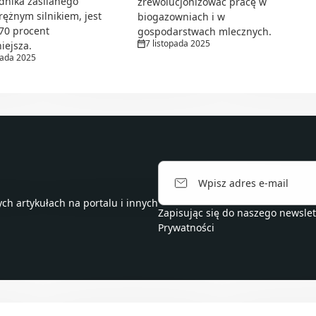
dnika zasilanego
zrewolucjonizować pracę w
ężnym silnikiem, jest
biogazowniach i w
70 procent
gospodarstwach mlecznych.
7 listopada 2025
iejsza.
pada 2025
h artykułach na portalu i innych
Zapisując się do naszego newsle
Prywatności