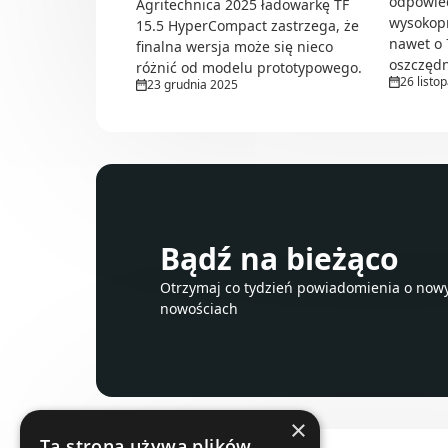
odpowie
Agritechnica 2025 ładowarkę TF
wysokopr
15.5 HyperCompact zastrzega, że
nawet o 
finalna wersja może się nieco
oszczędn
różnić od modelu prototypowego.
26 listo
23 grudnia 2025
Bądź na bieżąco
Otrzymaj co tydzień powiadomienia o nowyc
nowościach
×
Ta strona używa plików