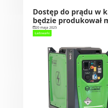
Do 
Dl
Dostęp do prądu w k
Up
będzie produkował m
Sie
20 maja 2025
Och
Ładowarki
Tra
Do 
Rol
Dea
Ze 