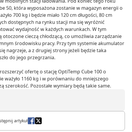
 mobilnych stacji ładowania. Pod koniec tego roku
ube 50, która wyposażona zostanie w magazyn energii o
żyło 700 kg i będzie miało 120 cm długości, 80 cm
nych dostępnych na rynku stacji ma się wyróżnić
antować wydajność w każdych warunkach. W tym
 otoczone cieczą chłodzącą, co umożliwia zarządzanie
imnym środowisku pracy. Przy tym systemie akumulator
 nagrzeje, a z drugiej strony jeżeli będzie taka
szło do jego przegrzania.
 rozszerzyć ofertę o stację OptiTemp Cube 100 o
ie ważyło 1160 kg i w porównaniu do mniejszego
zą szerokość. Pozostałe wymiary będą takie same.
tępnij artykuł