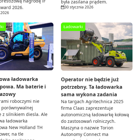
prestiżową nagrodę iF
była zasilana prądem.
30 stycznia 2026
Award 2026.
 2026
ki
Ładowarki
owa ładowarka
Operator nie będzie już
powa. Ma baterie i
potrzebny. Ta ładowarka
 gazowy
sama wykona zadania
rami roboczymi nie
Na targach Agritechnica 2025
e porównywalnej
firma Claas zaprezentuje
 z silnikiem diesla. Ale
autonomiczną ładowarkę kołową
wa ładowarka
do zastosowań rolniczych.
powa New Holland TH
Maszyna o nazwie Torion
ower, na tle
Autonomy Connect ma