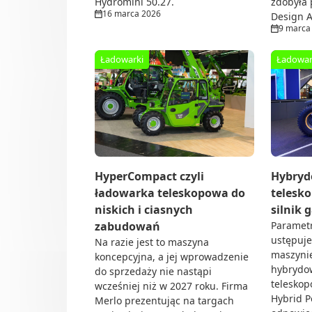
Hydromini 50.27.
zdobyła 
16 marca 2026
Design 
9 marca
Ładowarki
Ładowar
HyperCompact czyli
Hybryd
ładowarka teleskopowa do
telesko
niskich i ciasnych
silnik
zabudowań
Paramet
ustępuj
Na razie jest to maszyna
maszynie
koncepcyjna, a jej wprowadzenie
hybrydo
do sprzedaży nie nastąpi
telesko
wcześniej niż w 2027 roku. Firma
Hybrid P
Merlo prezentując na targach