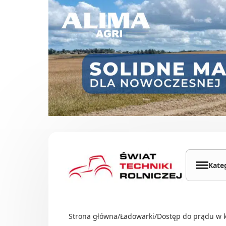
Przejdź do treści
Kate
Cią
Ład
Strona główna
/
Ładowarki
/
Dostęp do prądu w k