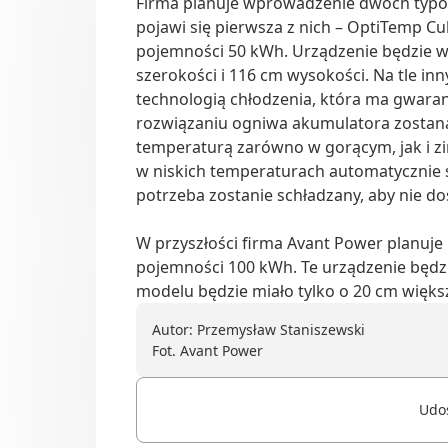
Firma planuje wprowadzenie dwóch typów
pojawi się pierwsza z nich – OptiTemp C
pojemności 50 kWh. Urządzenie będzie wa
szerokości i 116 cm wysokości. Na tle in
technologią chłodzenia, która ma gwar
rozwiązaniu ogniwa akumulatora zostaną
temperaturą zarówno w gorącym, jak i z
w niskich temperaturach automatycznie się
potrzeba zostanie schładzany, aby nie do
W przyszłości firma Avant Power planuje
pojemności 100 kWh. Te urządzenie będz
modelu będzie miało tylko o 20 cm więks
Autor: Przemysław Staniszewski
Fot. Avant Power
Udos