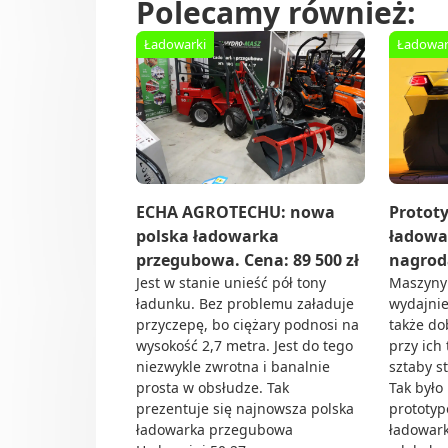
Polecamy również:
Ładowarki
Ładowar
ECHA AGROTECHU: nowa
Protot
polska ładowarka
ładowa
przegubowa. Cena: 89 500 zł
nagrod
Jest w stanie unieść pół tony
Maszyny 
ładunku. Bez problemu załaduje
wydajnie
przyczepę, bo ciężary podnosi na
także do
wysokość 2,7 metra. Jest do tego
przy ich
niezwykle zwrotna i banalnie
sztaby st
prosta w obsłudze. Tak
Tak było
prezentuje się najnowsza polska
prototy
ładowarka przegubowa
ładowark