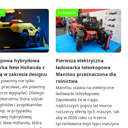
ki
Ładowarki
Pierwsza elektryczna
ypowa hybrydowa
ładowarka teleskopowa
rka New Hollanda z
Manitou przeznaczona dla
ą w zakresie designu
rolnictwa
powinny nie tylko
 pracować, ale powinny
Manitou stawia na elektryczne
brze wyglądać. Dlatego
ładowarki teleskopowe.
 tworzeniu biorą udział
Zapowiada że w ciągu
ylistów i projektantów.
najbliższych pięciu lat mocno
 np. w przypadku
rozszerzy ofertę tych maszyn, tak
powej hybrydowej
aby w 2030 roku co trzecia
i New Hollanda, która
sprzedawana tego typu maszyna