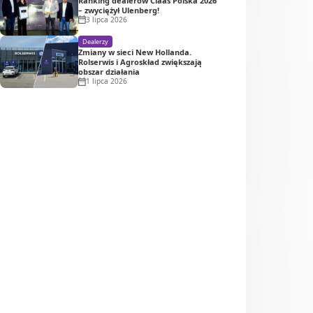
Ranking dealerów Claas Polska 2026
– zwyciężył Ulenberg!
3 lipca 2026
Dealerzy
Zmiany w sieci New Hollanda.
Rolserwis i Agroskład zwiększają
obszar działania
1 lipca 2026